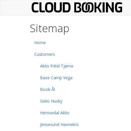
Skip
to
main
content
Sitemap
Home
Customers
Aktiv Fritid Tjøme
Base Camp Vega
Book Ål
Geilo Husky
Hemsedal Aktiv
Jensesund Havnekro