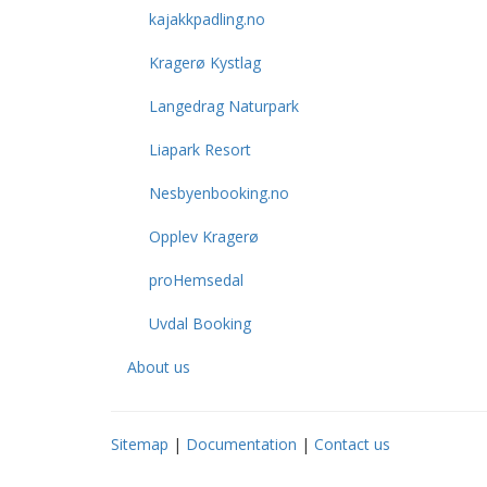
kajakkpadling.no
Kragerø Kystlag
Langedrag Naturpark
Liapark Resort
Nesbyenbooking.no
Opplev Kragerø
proHemsedal
Uvdal Booking
About us
Sitemap
|
Documentation
|
Contact us