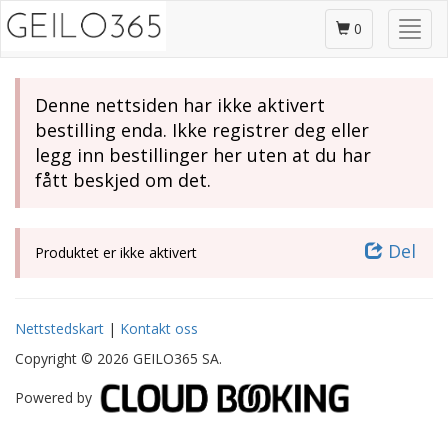
Gå
Skjul
til
0
/
hovedinnhold
vis
meny
Denne nettsiden har ikke aktivert
bestilling enda. Ikke registrer deg eller
legg inn bestillinger her uten at du har
fått beskjed om det.
Del
Produktet er ikke aktivert
Nettstedskart
|
Kontakt oss
Copyright © 2026 GEILO365 SA.
Powered by