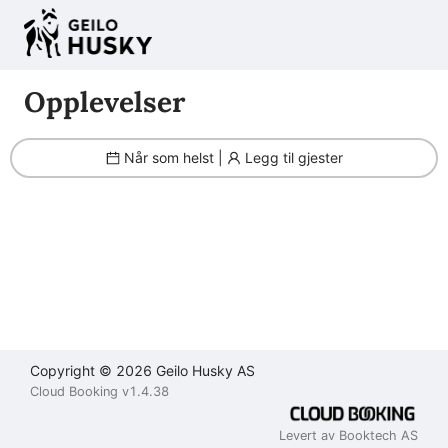
Filter
Brukeravtale
Personvernerklæring
Kontakt
oss
Opplevelser
Lukk
Lukk
Lukk
Når som helst |
Legg til gjester
Send
Copyright © 2026 Geilo Husky AS
Cloud Booking v1.4.38
Levert av Booktech AS