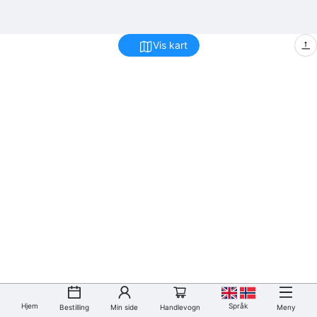
Vis kart
Hjem
Språk
Bestilling
Min side
Handlevogn
Meny