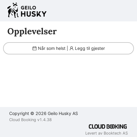
Filter
Brukeravtale
Personvernerklæring
Kontakt
oss
Opplevelser
Lukk
Lukk
Lukk
Når som helst |
Legg til gjester
Send
Copyright © 2026 Geilo Husky AS
Cloud Booking v1.4.38
Levert av Booktech AS