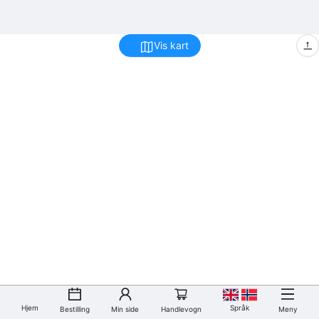
Vis kart
Hjem
Språk
Bestilling
Min side
Handlevogn
Meny