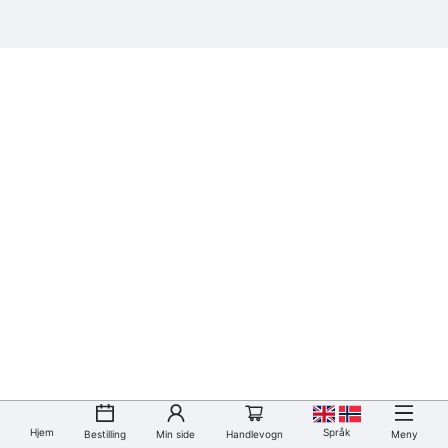
Hjem
Språk
Bestilling
Min side
Handlevogn
Meny