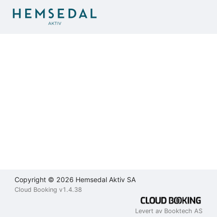
Brukeravtale
Personvernerklæring
Kontakt
oss
Lukk
Lukk
Lukk
Send
Copyright © 2026 Hemsedal Aktiv SA
Cloud Booking v1.4.38
Levert av Booktech AS