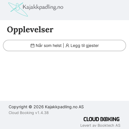
Filter
Brukeravtale
Personvernerklæring
Kontakt
oss
Opplevelser
Lukk
Lukk
Lukk
Når som helst |
Legg til gjester
Send
Copyright © 2026 Kajakkpadling.no AS
Cloud Booking v1.4.38
Levert av Booktech AS