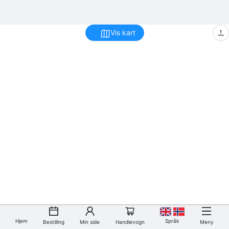
Vis kart
Hjem
Språk
Bestilling
Min side
Handlevogn
Meny