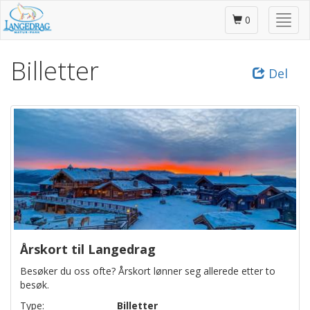
Gå
Skjul
til
0
/
hovedinnhold
vis
Billetter
meny
Del
Årskort til Langedrag
Besøker du oss ofte? Årskort lønner seg allerede etter to
besøk.
Type:
Billetter