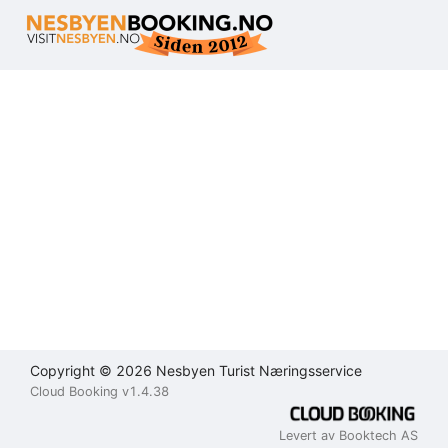
Brukeravtale
Personvernerklæring
Kontakt
oss
Lukk
Lukk
Lukk
Send
Copyright © 2026 Nesbyen Turist Næringsservice
Cloud Booking v1.4.38
Levert av Booktech AS