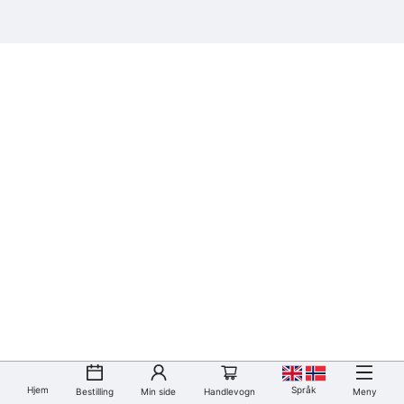
Hjem
Språk
Bestilling
Min side
Handlevogn
Meny