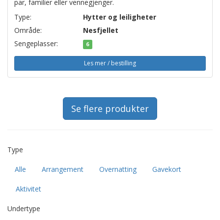
par, familier eller vennegjenger.
Type:
Hytter og leiligheter
Område:
Nesfjellet
Sengeplasser:
6
Les mer / bestilling
Se flere produkter
Type
Alle
Arrangement
Overnatting
Gavekort
Aktivitet
Undertype