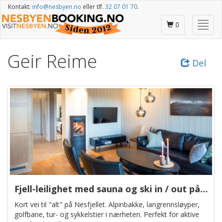
Gå
Kontakt:
info@nesbyen.no
eller tlf.
32 07 01 70
.
til
hovedinnhold
Skjul
0
/
vis
Geir Reime
meny
Del
Fjell-leilighet med sauna og ski in / out på Nesfjellet (Fjellandsbyvegen 51C)
Kort vei til "alt" på Nesfjellet. Alpinbakke, langrennsløyper,
golfbane, tur- og sykkelstier i nærheten. Perfekt for aktive