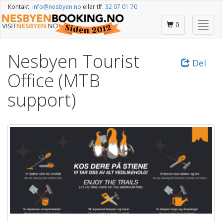
Gå
Kontakt:
info@nesbyen.no
eller tlf.
32 07 01 70
.
til
hovedinnhold
Skjul
0
/
vis
Nesbyen Tourist
meny
Del
Office (MTB
support)