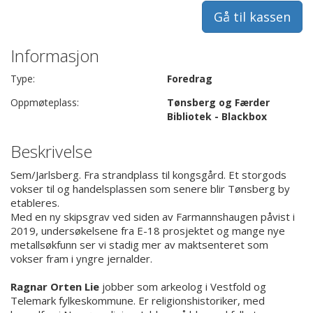
Gå til kassen
Informasjon
Type:
Foredrag
Oppmøteplass:
Tønsberg og Færder
Bibliotek - Blackbox
Beskrivelse
Sem/Jarlsberg. Fra strandplass til kongsgård. Et storgods
vokser til og handelsplassen som senere blir Tønsberg by
etableres.
Med en ny skipsgrav ved siden av Farmannshaugen påvist i
2019, undersøkelsene fra E-18 prosjektet og mange nye
metallsøkfunn ser vi stadig mer av maktsenteret som
vokser fram i yngre jernalder.
Ragnar Orten Lie
jobber som arkeolog i Vestfold og
Telemark fylkeskommune. Er religionshistoriker, med