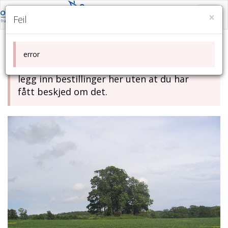
Gå
Skjul
til
×
Feil
/
hovedinnhold
vis
meny
Denne nettsiden har ikke aktivert
error
bestilling enda. Ikke registrer deg eller
legg inn bestillinger her uten at du har
fått beskjed om det.