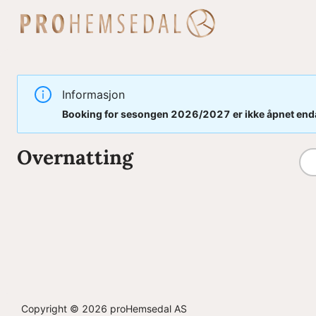
Filter
Brukeravtale
Personvernerklæring
Kontakt
oss
Lukk
Lukk
Informasjon
Lukk
Booking for sesongen 2026/2027 er ikke åpnet enda
Send
Overnatting
Copyright © 2026 proHemsedal AS