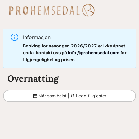
Filter
Brukeravtale
Personvernerklæring
Kontakt
oss
Informasjon
Lukk
Lukk
Booking for sesongen 2026/2027 er ikke åpnet
Lukk
enda. Kontakt oss på
info@prohemsedal.com
for
Send
tilgjengelighet og priser.
Overnatting
Når som helst |
Legg til gjester