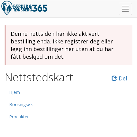
Gå
Skjul
til
/
hovedinnhold
vis
meny
Denne nettsiden har ikke aktivert
bestilling enda. Ikke registrer deg eller
legg inn bestillinger her uten at du har
fått beskjed om det.
Nettstedskart
Del
Hjem
Bookingsøk
Produkter