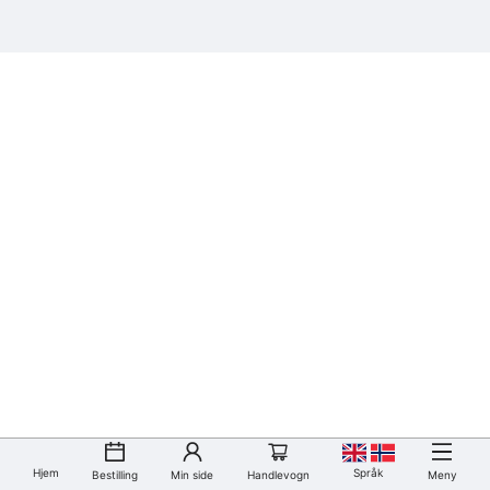
Hjem
Språk
Bestilling
Min side
Handlevogn
Meny