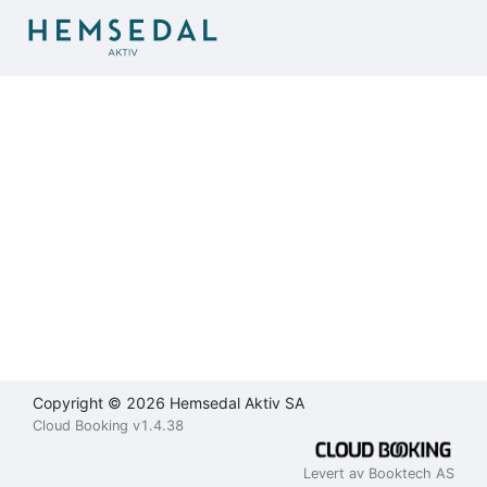
Brukeravtale
Personvernerklæring
Kontakt
oss
Lukk
Lukk
Lukk
Send
Copyright © 2026 Hemsedal Aktiv SA
Cloud Booking v1.4.38
Levert av Booktech AS