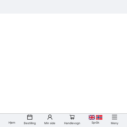
Hjem
Språk
Bestilling
Min side
Handlevogn
Meny