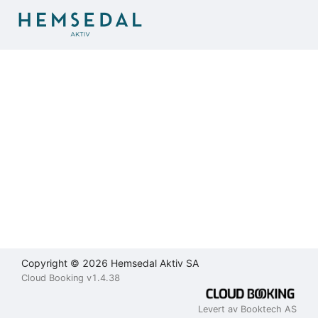
Brukeravtale
Personvernerklæring
Kontakt
oss
Lukk
Lukk
Lukk
Send
Copyright © 2026 Hemsedal Aktiv SA
Cloud Booking v1.4.38
Levert av Booktech AS