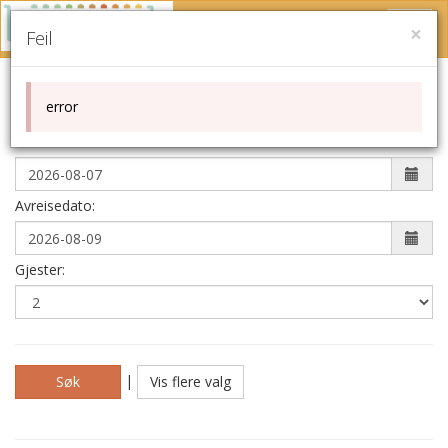
Gå
Skjul
til
×
Feil
/
hovedinnhold
vis
Bookingsøk
meny
Del
error
Ankomstdato:
Avreisedato:
Gjester:
|
Vis flere valg