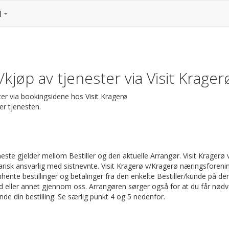
kjøp av tjenester via Visit Krager
er via bookingsidene hos Visit Kragerø
er tjenesten.
eneste gjelder mellom Bestiller og den aktuelle Arrangør. Visit Krage
risk ansvarlig med sistnevnte. Visit Kragerø v/Kragerø næringsforenin
hente bestillinger og betalinger fra den enkelte Bestiller/kunde på d
old eller annet gjennom oss. Arrangøren sørger også for at du får nød
e din bestilling. Se særlig punkt 4 og 5 nedenfor.