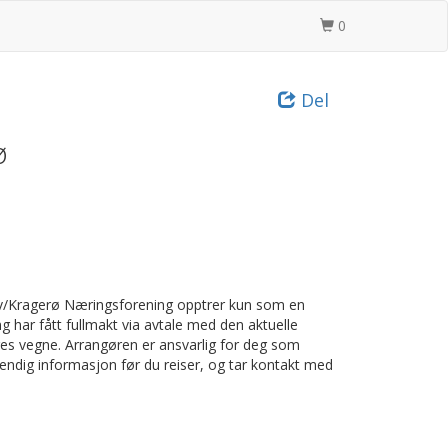
0
Del
ø
rø v/Kragerø Næringsforening opptrer kun som en
g har fått fullmakt via avtale med den aktuelle
eres vegne. Arrangøren er ansvarlig for deg som
vendig informasjon før du reiser, og tar kontakt med