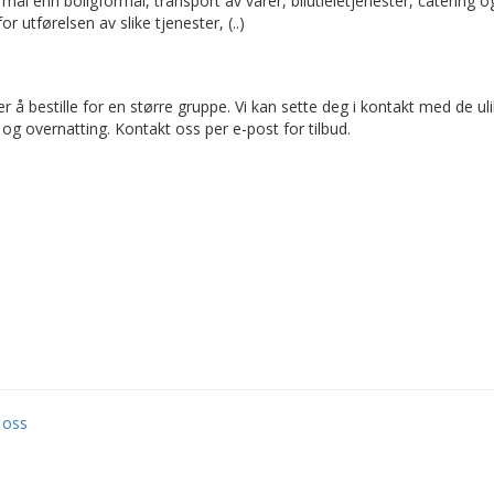
l enn boligformål, transport av varer, bilutleietjenester, catering og tj
 utførelsen av slike tjenester, (..)
 å bestille for en større gruppe. Vi kan sette deg i kontakt med de uli
t og overnatting. Kontakt oss per e-post for tilbud.
 oss