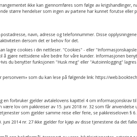
 arrangementet ikke kan gjennomføres som følge av krigshandlinger, n
varende større hendelser som ingen av partene har kunnet forutse eller p
 e-postadresse, navn, adresse og telefonnummer. Disse opplysningene gis
aktiviteten dersom det er behov for det.
an lagre cookies i din nettleser. "Cookies" - eller "Informasjonskapsl
til å gjøre nettsidene våre bedre for våre kunder. Informasjonen benytte
 Hvis du benytter funksjonen "Husk meg" eller "Autoinnlogging" lagre
or personvern» som du kan lese på følgende link: https://web.booktec
en forbruker gjelder avtalelovens kapittel 4 om informasjonskrav til 
kan være lov om pakkreiser av 15. juni 2018 nr. 32 som får anvendels
etjenester som gjelder samme reise eller ferie, se pakkreiseloven § 6.
juni 2014 nr. 27 ikke gjelder for kjøp av disse tjenestene da det fal