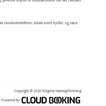
enester knyttet til fritidsaktiviteter når det i avtalen
ke reiselivsbedriftene, lokale event byråer, og være
Copyright © 2026 Kragerø Næringsforening.
Powered by