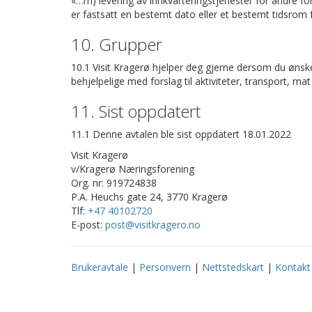
«…m) levering av innkvarteringstjenester for andre formå
er fastsatt en bestemt dato eller et bestemt tidsrom for
10. Grupper
10.1 Visit Kragerø hjelper deg gjerne dersom du ønsker
behjelpelige med forslag til aktiviteter, transport, ma
11. Sist oppdatert
11.1 Denne avtalen ble sist oppdatert 18.01.2022
Visit Kragerø
v/Kragerø Næringsforening
Org. nr: 919724838
P.A. Heuchs gate 24, 3770 Kragerø
Tlf:
+47 40102720
E-post:
post@visitkragero.no
Brukeravtale
|
Personvern
|
Nettstedskart
|
Kontakt