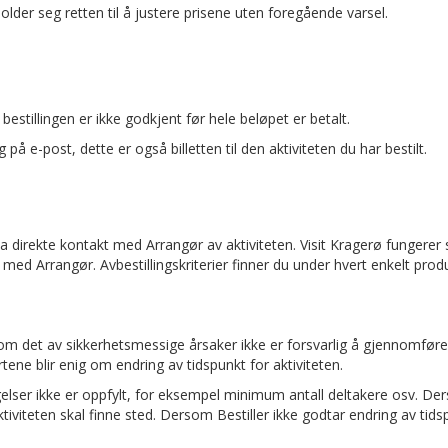
lder seg retten til å justere prisene uten foregående varsel.
estillingen er ikke godkjent før hele beløpet er betalt.
g på e-post, dette er også billetten til den aktiviteten du har bestilt.
du ta direkte kontakt med Arrangør av aktiviteten. Visit Kragerø funge
med Arrangør. Avbestillingskriterier finner du under hvert enkelt produ
m det av sikkerhetsmessige årsaker ikke er forsvarlig å gjennomføre 
artene blir enig om endring av tidspunkt for aktiviteten.
elser ikke er oppfylt, for eksempel minimum antall deltakere osv. Der
iviteten skal finne sted. Dersom Bestiller ikke godtar endring av tidspunk