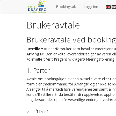
Gå
Bookingsøk
Logg inn
til
hovedinnhold
Brukeravtale
Brukeravtale ved booking/
Bestiller:
Kunde/forbruker som bestiller varer/tjenest
Arrangør:
Den enkelte leverandør/selger av varen ell
Formidler:
Visit Kragerø v/Kragerø Næringsforening
1. Parter
Avtale om booking/kjøp av den aktuelle vare eller tj
formidler (mellommann) for Arrangør og er ikke solida
Arrangør til å markedsføre varen/tjenesten samt å inn
kunde/Bestiller når du bestiller din opplevelse, opph
deg dersom det oppstår vesentlige endringer vedrørend
2. Priser