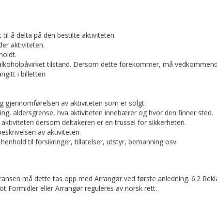
til å delta på den bestilte aktiviteten.
der aktiviteten.
holdt.
t i alkoholpåvirket tilstand. Dersom dette forekommer, må vedkommende
gitt i billetten
 og gjennomførelsen av aktiviteten som er solgt.
ising, aldersgrense, hva aktiviteten innebærer og hvor den finner sted.
 aktiviteten dersom deltakeren er en trussel for sikkerheten.
beskrivelsen av aktiviteten.
nhold til forsikringer, tillatelser, utstyr, bemanning osv.
ansen må dette tas opp med Arrangør ved første anledning. 6.2 Rekla
t Formidler eller Arrangør reguleres av norsk rett.