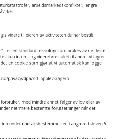
aturkatastrofer, arbeidsmarkedskonflikter, lengre
åvirke.
 videre til eieren av aktiviteten du har bestilt.
er" - er en standard teknologi som brukes av de fleste
s kun internt og videreføres aldri til andre. Vi lagrer
s det en cookie som gjør at vi automatisk kan logge
h.no/privacy/dpa/?id=opplevkragero
forbruker, med mindre annet følger av lov eller av
e under nærmere bestemte forutsetninger når det
ler inn under unntaksbestemmelsen i angrerettsloven §