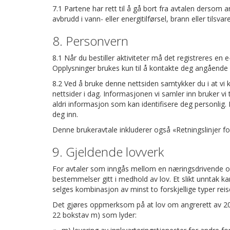
7.1 Partene har rett til å gå bort fra avtalen dersom
avbrudd i vann- eller energitilførsel, brann eller tils
8. Personvern
8.1 Når du bestiller aktiviteter må det registreres en
Opplysninger brukes kun til å kontakte deg angående 
8.2 Ved å bruke denne nettsiden samtykker du i at vi k
nettsider i dag. Informasjonen vi samler inn bruker vi 
aldri informasjon som kan identifisere deg personlig.
deg inn.
Denne brukeravtale inkluderer også «Retningslinjer f
9. Gjeldende lovverk
For avtaler som inngås mellom en næringsdrivende og 
bestemmelser gitt i medhold av lov. Et slikt unntak 
selges kombinasjon av minst to forskjellige typer reis
Det gjøres oppmerksom på at lov om angrerett av 20. 
22 bokstav m) som lyder: