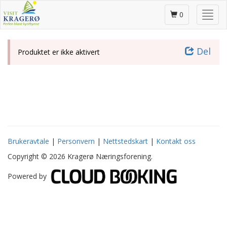
Gå
Skjul
til
0
/
hovedinnhold
vis
meny
Del
Produktet er ikke aktivert
Brukeravtale
|
Personvern
|
Nettstedskart
|
Kontakt oss
Copyright © 2026 Kragerø Næringsforening.
Powered by