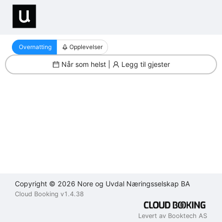
Filter
Brukeravtale
Personvernerklæring
Kontakt
oss
Overnatting
Opplevelser
Lukk
Lukk
Når som helst |
Legg til gjester
Lukk
Send
Copyright © 2026 Nore og Uvdal Næringsselskap BA
Cloud Booking v1.4.38
Levert av Booktech AS