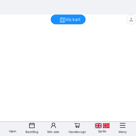
Vis kart
Hjem
Språk
Bestilling
Min side
Handlevogn
Meny