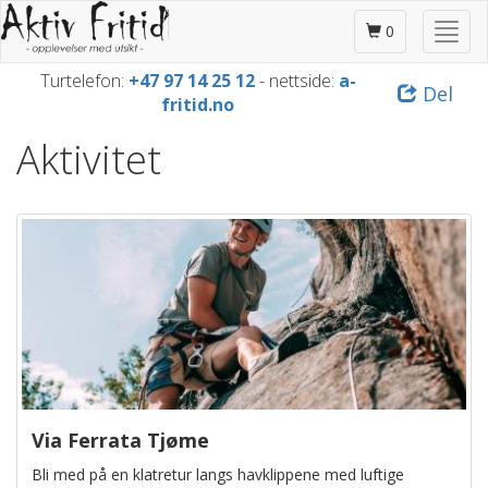
Gå
Skjul
til
0
/
hovedinnhold
vis
Turtelefon:
+47 97 14 25 12
- nettside:
a-
Del
meny
fritid.no
Aktivitet
Via Ferrata Tjøme
Bli med på en klatretur langs havklippene med luftige