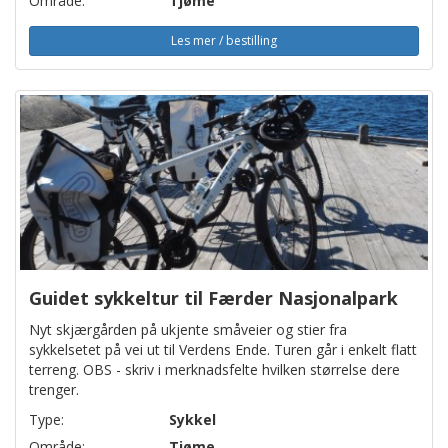
Område:
Tjøme
Les mer / bestilling
Guidet sykkeltur til Færder Nasjonalpark
Nyt skjærgården på ukjente småveier og stier fra
sykkelsetet på vei ut til Verdens Ende. Turen går i enkelt flatt
terreng. OBS - skriv i merknadsfelte hvilken størrelse dere
trenger.
Type:
Sykkel
Område:
Tjøme