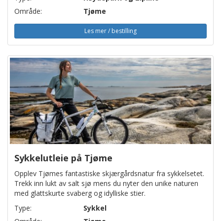
Område:
Tjøme
Les mer / bestilling
Sykkelutleie på Tjøme
Opplev Tjømes fantastiske skjærgårdsnatur fra sykkelsetet.
Trekk inn lukt av salt sjø mens du nyter den unike naturen
med glattskurte svaberg og idylliske stier.
Type:
Sykkel