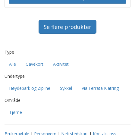
Se flere produkter
Type
Alle
Gavekort
Aktivitet
Undertype
Høydepark og Zipline
Sykkel
Via Ferrata Klatring
Område
Tjøme
Brukeravtale
|
Personvern
|
Nettstedskart
|
Kontakt oss