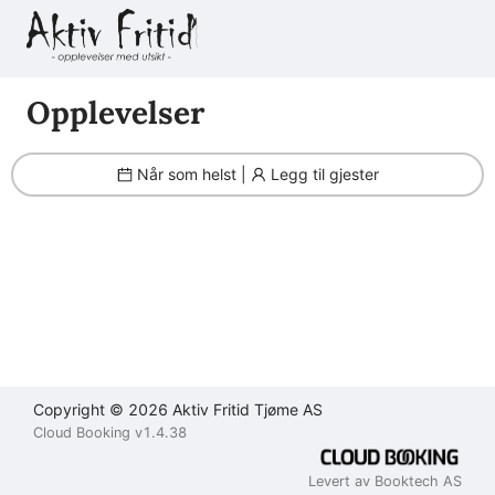
Filter
Brukeravtale
Personvernerklæring
Kontakt
oss
Opplevelser
Lukk
Lukk
Lukk
Når som helst |
Legg til gjester
Send
Copyright © 2026 Aktiv Fritid Tjøme AS
Cloud Booking v1.4.38
Levert av Booktech AS