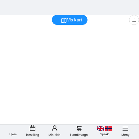
Vis kart
Hjem
Språk
Bestilling
Min side
Handlevogn
Meny