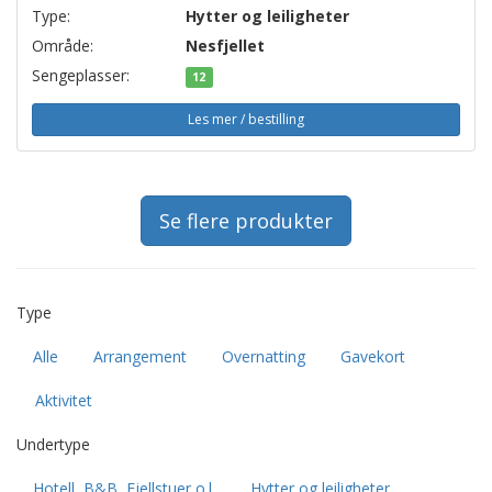
Type:
Hytter og leiligheter
Område:
Nesfjellet
Sengeplasser:
12
Les mer / bestilling
Se flere produkter
Type
Alle
Arrangement
Overnatting
Gavekort
Aktivitet
Undertype
Hotell, B&B, Fjellstuer o.l.
Hytter og leiligheter