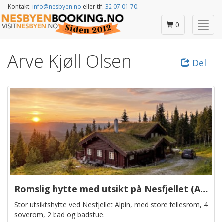
Gå
Kontakt:
info@nesbyen.no
eller tlf.
32 07 01 70
.
til
hovedinnhold
Skjul
0
/
vis
Arve Kjøll Olsen
meny
Del
Romslig hytte med utsikt på Nesfjellet (Arve-bu)
Stor utsiktshytte ved Nesfjellet Alpin, med store fellesrom, 4
soverom, 2 bad og badstue.