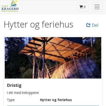
Gå
Skjul
til
0
/
hovedinnhold
vis
Hytter og feriehus
meny
Del
Dristig
I ett med tretoppene
Type:
Hytter og feriehus