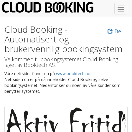
Gå
Skjul
til
/
hovedinnhold
vis
meny
Cloud Booking -
Del
Automatisert og
brukervennlig bookingsystem
Velkommen til bookingsystemet Cloud Booking
laget av Booktech AS.
Våre nettsider finner du på
www.booktech.no
.
Nettsiden du er på nå inneholder Cloud Booking, selve
bookingsystemet. Nedenfor ser du noen av våre kunder som
benytter systemet.