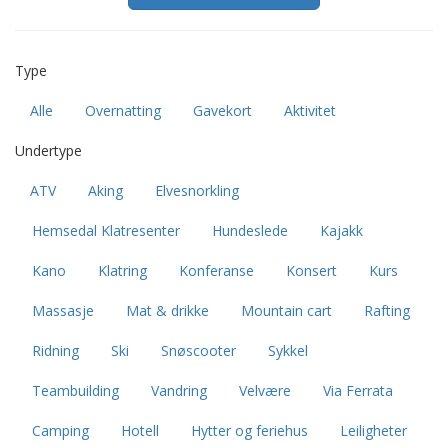
Type
Alle
Overnatting
Gavekort
Aktivitet
Undertype
ATV
Aking
Elvesnorkling
Hemsedal Klatresenter
Hundeslede
Kajakk
Kano
Klatring
Konferanse
Konsert
Kurs
Massasje
Mat & drikke
Mountain cart
Rafting
Ridning
Ski
Snøscooter
Sykkel
Teambuilding
Vandring
Velvære
Via Ferrata
Camping
Hotell
Hytter og feriehus
Leiligheter