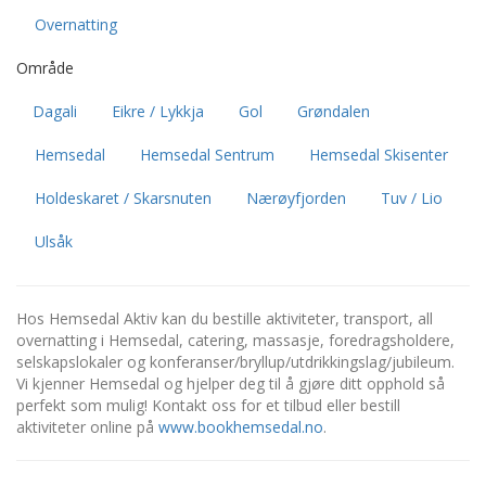
Overnatting
Område
Dagali
Eikre / Lykkja
Gol
Grøndalen
Hemsedal
Hemsedal Sentrum
Hemsedal Skisenter
Holdeskaret / Skarsnuten
Nærøyfjorden
Tuv / Lio
Ulsåk
Hos Hemsedal Aktiv kan du bestille aktiviteter, transport, all
overnatting i Hemsedal, catering, massasje, foredragsholdere,
selskapslokaler og konferanser/bryllup/utdrikkingslag/jubileum.
Vi kjenner Hemsedal og hjelper deg til å gjøre ditt opphold så
perfekt som mulig! Kontakt oss for et tilbud eller bestill
aktiviteter online på
www.bookhemsedal.no
.