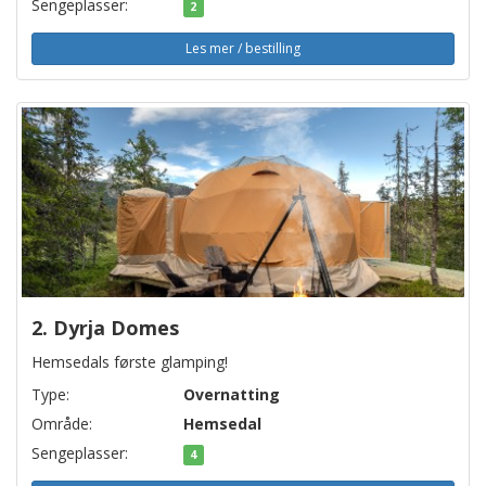
Sengeplasser:
2
Les mer / bestilling
2. Dyrja Domes
Hemsedals første glamping!
Type:
Overnatting
Område:
Hemsedal
Sengeplasser:
4