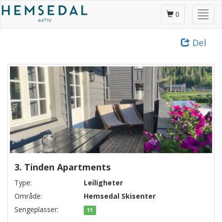
Gå
Skjul
til
0
/
hovedinnhold
vis
Del
meny
3. Tinden Apartments
Type:
Leiligheter
Område:
Hemsedal Skisenter
Sengeplasser:
11