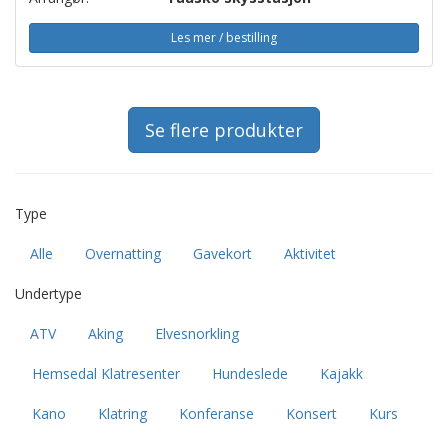
Les mer / bestilling
Se flere produkter
Type
Alle
Overnatting
Gavekort
Aktivitet
Undertype
ATV
Aking
Elvesnorkling
Hemsedal Klatresenter
Hundeslede
Kajakk
Kano
Klatring
Konferanse
Konsert
Kurs