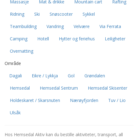
Massasje
Mat & drikke
Mountain cart
Rafting
Ridning
Ski
Snøscooter
Sykkel
Teambuilding
Vandring
Velvære
Via Ferrata
Camping
Hotell
Hytter og feriehus
Leiligheter
Overnatting
Område
Dagali
Eikre / Lykkja
Gol
Grøndalen
Hemsedal
Hemsedal Sentrum
Hemsedal Skisenter
Holdeskaret / Skarsnuten
Nærøyfjorden
Tuv / Lio
Ulsåk
Hos Hemsedal Aktiv kan du bestille aktiviteter, transport, all