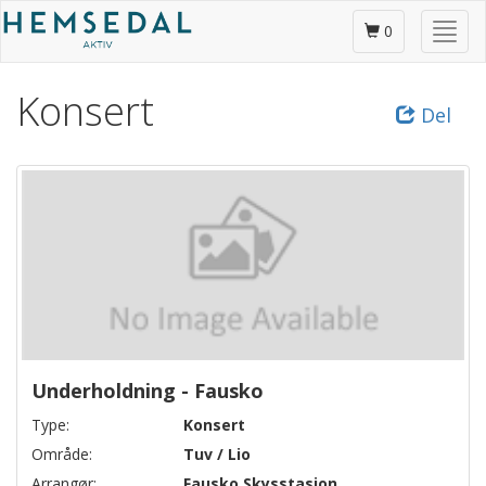
Gå
Skjul
til
0
/
hovedinnhold
vis
Konsert
meny
Del
Underholdning - Fausko
Type:
Konsert
Område:
Tuv / Lio
Arrangør:
Fausko Skysstasjon