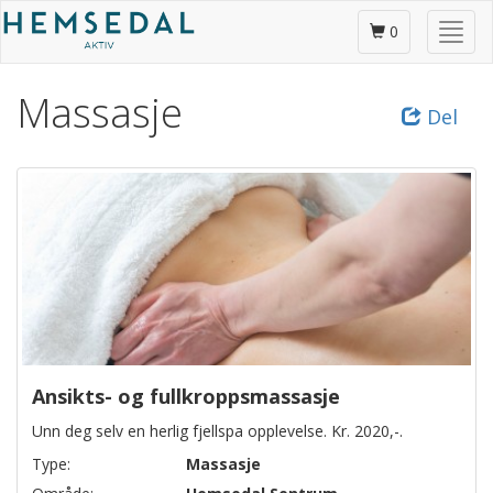
Gå
Skjul
til
0
/
hovedinnhold
vis
Massasje
meny
Del
Ansikts- og fullkroppsmassasje
Unn deg selv en herlig fjellspa opplevelse. Kr. 2020,-.
Type:
Massasje