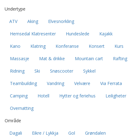
Undertype
ATV
Aking
Elvesnorkling
Hemsedal Klatresenter
Hundeslede
Kajakk
Kano
Klatring
Konferanse
Konsert
Kurs
Massasje
Mat & drikke
Mountain cart
Rafting
Ridning
Ski
Snøscooter
Sykkel
Teambuilding
Vandring
Velvære
Via Ferrata
Camping
Hotell
Hytter og feriehus
Leiligheter
Overnatting
Område
Dagali
Eikre / Lykkja
Gol
Grøndalen