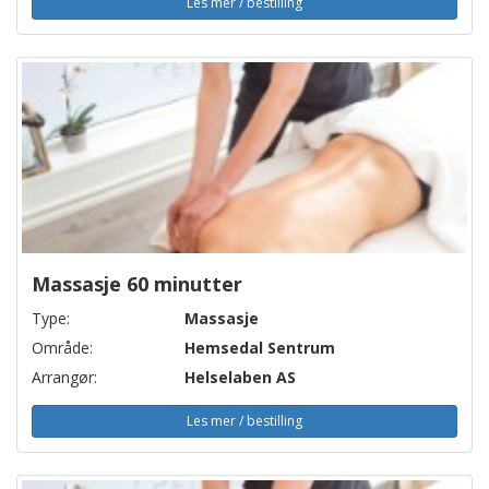
Les mer / bestilling
Massasje 60 minutter
Type:
Massasje
Område:
Hemsedal Sentrum
Arrangør:
Helselaben AS
Les mer / bestilling