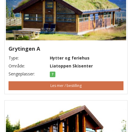
Grytingen A
Type:
Hytter og feriehus
Område:
Liatoppen Skisenter
Sengeplasser:
7
Les mer / bestilling