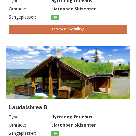
Type:
Hytter og feriehus
Område:
Liatoppen Skisenter
Sengeplasser:
10
Les mer / bestilling
Laudalsbrea B
Type:
Hytter og feriehus
Område:
Liatoppen Skisenter
Sengeplasser:
10