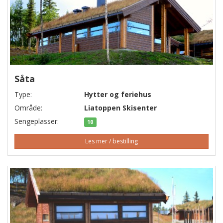
Såta
Type:
Hytter og feriehus
Område:
Liatoppen Skisenter
Sengeplasser:
10
Les mer / bestilling