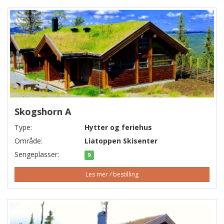
Skogshorn A
Type:
Hytter og feriehus
Område:
Liatoppen Skisenter
Sengeplasser:
9
Les mer / bestilling