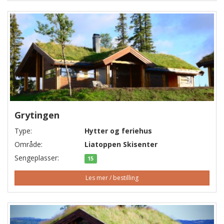
Grytingen
Type:
Hytter og feriehus
Område:
Liatoppen Skisenter
Sengeplasser:
15
Les mer / bestilling