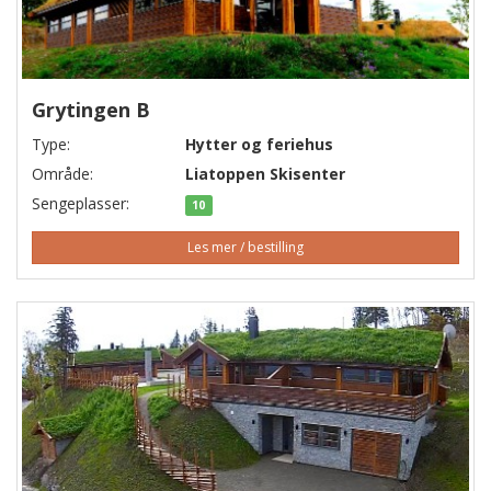
Grytingen B
Type:
Hytter og feriehus
Område:
Liatoppen Skisenter
Sengeplasser:
10
Les mer / bestilling