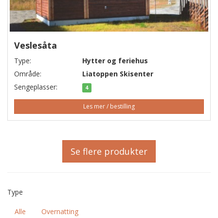
Veslesåta
Type:
Hytter og feriehus
Område:
Liatoppen Skisenter
Sengeplasser:
4
Les mer / bestilling
Se flere produkter
Type
Alle
Overnatting