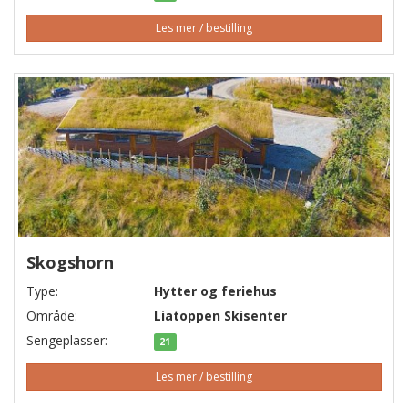
Les mer / bestilling
Skogshorn
Type:
Hytter og feriehus
Område:
Liatoppen Skisenter
Sengeplasser:
21
Les mer / bestilling