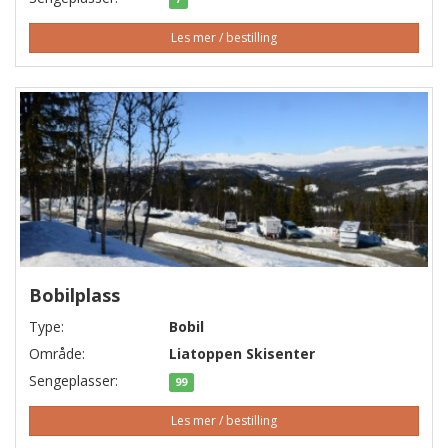
Les mer / bestilling
Bobilplass
Type:
Bobil
Område:
Liatoppen Skisenter
Sengeplasser:
99
Les mer / bestilling