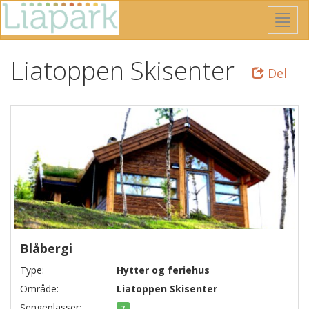
Gå
Skjul
til
/
hovedinnhold
vis
Liatoppen Skisenter
meny
Del
Blåbergi
Type:
Hytter og feriehus
Område:
Liatoppen Skisenter
Sengeplasser:
7