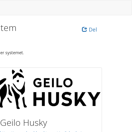
stem
Del
er systemet.
Geilo Husky