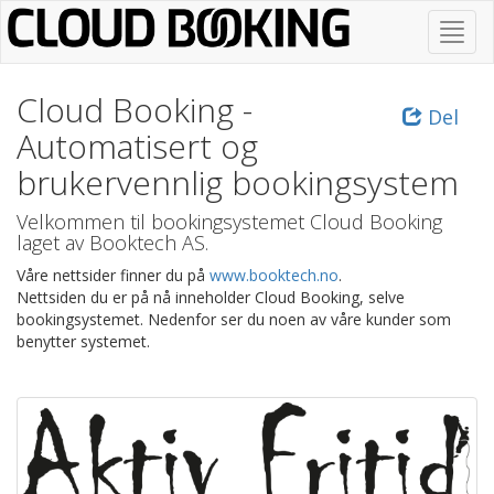
Gå
Skjul
til
/
hovedinnhold
vis
meny
Cloud Booking -
Del
Automatisert og
brukervennlig bookingsystem
Velkommen til bookingsystemet Cloud Booking
laget av Booktech AS.
Våre nettsider finner du på
www.booktech.no
.
Nettsiden du er på nå inneholder Cloud Booking, selve
bookingsystemet. Nedenfor ser du noen av våre kunder som
benytter systemet.